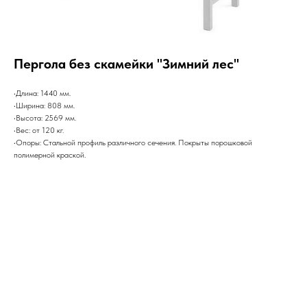
Пергола без скамейки "Зимний лес"
•Длина: 1440 мм.
•Ширина: 808 мм.
•Высота: 2569 мм.
•Вес: от 120 кг.
•Опоры: Стальной профиль различного сечения. Покрыты порошковой
полимерной краской.