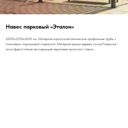
Навес парковый «Эталон»
6000х2200х2600 мм. Материал корпуса:металлические профильные трубы с
полимерно-порошковой покраской. Материал крыши дерево сосна,Покрытие -
атмосферостойкая лессирующая акриловая пропитка с лаком..