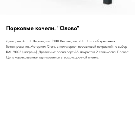
Парковые качели. "Олово"
Длина, мм: 4000 Ширина, мм: 1800 Высота, мм: 2500 Cпособ крепления:
бетонирование. Материал: Сталь с полимерно- порошковой покраской на выбор
RAL 9005 (шагрень). Древесина: сосна сорт AB, покрыта в 2 слоя масла. Подвес:
Цепь короткозвенная оцинкованная втермоусадочной пленке.