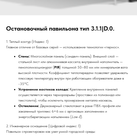
Остановочный павильона тип 3.1.1|D.0.
1. Теплый контур (Индекс .1)
Главное отличие от базовых серий — использование технологии «термос».
Стены:
Многослойная панель (сэндвич-панель). Внешний слой —
стальной лист или алюминиевая кассета; внутренний наполнитель —
пенополиизоцианурат (
PIR
) толщиной 50–80 мм или минеральная вата
высокой плотности. Коэффициент теплопередачи позволяет удерживать
плюсовую температуру внутри при работающем обогревателе даже в
-35°C.
Устранение мостиков холода:
Крепление внутренних панелей
осуществляется через терморазрывы (проставки из полиамида или
текстолита), чтобы исключить промерзание металла насквозь.
Остекление:
Двухкамерный стеклопакет в раме ПВХ-профиля или
закаленный триплекс 6+6 мм с аргоновым заполнением и
энергосберегающим напылением (
Low-E
).
2. Инженерное оснащение (Цифровой индекс .1)
Павильон спроектирован как узел умной городской среды: