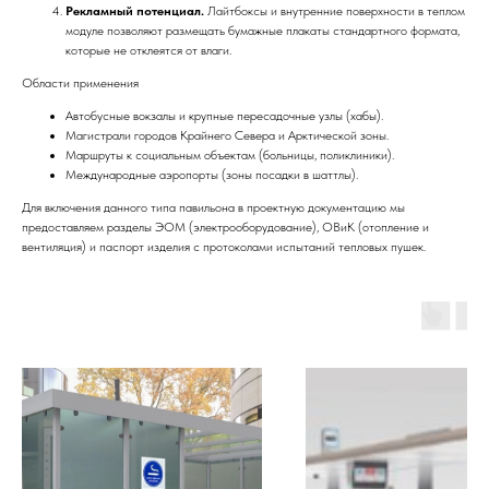
Рекламный потенциал.
Лайтбоксы и внутренние поверхности в теплом
модуле позволяют размещать бумажные плакаты стандартного формата,
которые не отклеятся от влаги.
Области применения
Автобусные вокзалы и крупные пересадочные узлы (хабы).
Магистрали городов Крайнего Севера и Арктической зоны.
Маршруты к социальным объектам (больницы, поликлиники).
Международные аэропорты (зоны посадки в шаттлы).
Для включения данного типа павильона в проектную документацию мы
предоставляем разделы ЭОМ (электрооборудование), ОВиК (отопление и
вентиляция) и паспорт изделия с протоколами испытаний тепловых пушек.