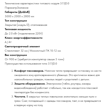
Технические характеристики типового модуля 3.1.1|D.0
ПараметрЗначение
Габариты (ДхШхВ)
5000 х 2000 х 2800 мм
Тип конструкции
Закрытая (модуль D), отапливаемая
Тепловая мощность
До 2.0 кВт (подключение 220V)
Класс энергоэффективности
А / А+
Светопрозрачный элемент
Стеклопакет 32 мм / Монолитный ПК 10-12 мм
Вес конструкции
От 900 кг (требуется манипулятор свыше 5 тонн)
Преимущества использования типа 3.1.1|D.0
Комфорт пассажиров.
Наличие тепла превращает остановку из места
ожидания в зону кратковременного убежища. Это критически важно для
маломобильных граждан, пожилых людей и родителей с детьми.
Защита оборудования.
Электроника (табло, роутеры, камеры
видеонаблюдения) работает стабильно, так как находится в плюсовой
температуре без конденсата.
Чистота.
В закрытых теплых павильонах значительно меньше пыли и
грязи. Снег, попадающий с одежды пассажиров, тает, а не превращается
в ледяную корку на полу.