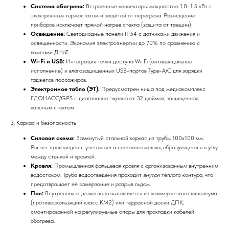
Система обогрева:
Встроенные конвекторы мощностью 1.0–1.5 кВт с
электронным термостатом и защитой от перегрева. Размещение
приборов исключает прямой нагрев стекла (защита от трещин).
Освещение:
Светодиодные панели IP54 с датчиками движения и
освещенности. Экономия электроэнергии до 70% по сравнению с
лампами ДНаТ.
Wi-Fi и USB:
Интеграция точки доступа Wi-Fi (антивандальное
исполнение) и влагозащищенных USB-портов Type-A/C для зарядки
гаджетов пассажиров.
Электронное табло (ЭТ):
Предусмотрен ниша под медиакомплекс
ГЛОНАСС/GPS с диагональю экрана от 32 дюймов, защищенная
каленым стеклом.
3. Каркас и безопасность
Силовая схема:
Замкнутый стальной каркас из трубы 100х100 мм.
Расчет произведен с учетом веса снегового мешка, образующегося в углу
между стенкой и кровлей.
Кровля:
Промышленная фальцевая кровля с организованным внутренним
водостоком. Труба водоотведения проходит
внутри
теплого контура, что
предотвращает её замерзание и разрыв льдом.
Пол:
Внутренняя отделка пола выполняется из коммерческого линолеума
(противоскользящий класс КМ2) или террасной доски ДПК,
смонтированной на регулируемые опоры для прокладки кабелей
обогрева.