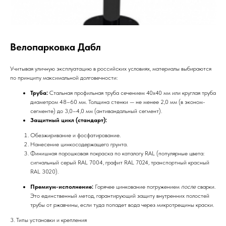
Велопарковка Дабл
Учитывая уличную эксплуатацию в российских условиях, материалы выбираются
по принципу максимальной долговечности:
Труба:
Стальная профильная труба сечением 40х40 мм или круглая труба
диаметром 48–60 мм. Толщина стенки — не менее 2,0 мм (в эконом-
сегменте) до 3,0–4,0 мм (антивандальный сегмент).
Защитный цикл (стандарт):
Обезжиривание и фосфатирование.
Нанесение цинкосодержащего грунта.
Финишная порошковая покраска по каталогу RAL (популярные цвета:
сигнальный серый RAL 7004, графит RAL 7024, транспортный красный
RAL 3020).
Премиум-исполнение:
Горячее цинкование погружением
после
сварки.
Это единственный метод, гарантирующий защиту внутренних полостей
трубы от ржавчины, если туда попадет вода через микротрещины краски.
3. Типы установки и крепления