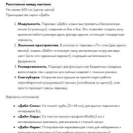
Расстояние между местами
Не менее 600 мм (центр-центр)
Преимущества серии «Дабл»
Модульность.
Парковки «Дабл» можно выстраивать в бесконечную
линию («гусеницу»), соединяя их бок о бок. Это позволяет создать зону
хранения любого размера вдоль фасада здания, используя стандартные
элементы.
Экономия пространства.
В отличие от парковки «П»-типа (для одного
велика), модель «Дабл» использует одну центральную опору для двух
мест (если это сдвоенный вариант), сокращая металлоемкость
фундамента.
Универсальность.
Подходит для фиксации как бюджетных складных
велосипедов, так и дорогих шоссейных моделей с тонкими рамами.
Снегоуборка.
Открытая конструкция не препятствует работе
малогабаритной коммунальной техники (мотоблоков со щеткой), снег
просто проходит сквозь парковку.
Варианты исполнения
«Дабл-Слим»:
Из тонкой трубы (D=48 мм), для крытых паркингов и
интерьеров БЦ.
«Дабл-Хард»:
Из толстостенного профиля 40х40х3 мм с
антивандальным крепежом, для вокзалов и станций метро.
«Дабл-Нерж»:
Полированная нержавеющая сталь для набережных и
премиальных резиденций (не требует окраски десятилетиями).