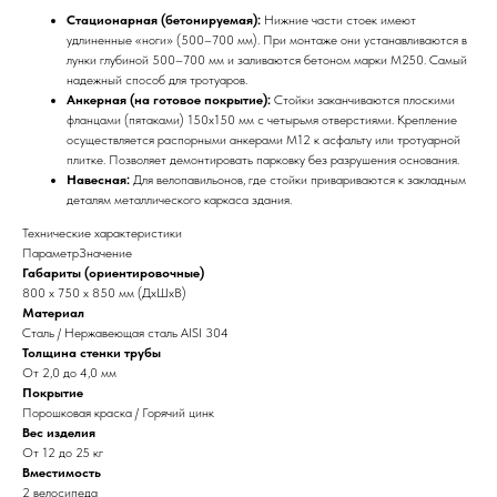
Стационарная (бетонируемая):
Нижние части стоек имеют
удлиненные «ноги» (500–700 мм). При монтаже они устанавливаются в
лунки глубиной 500–700 мм и заливаются бетоном марки М250. Самый
надежный способ для тротуаров.
Анкерная (на готовое покрытие):
Стойки заканчиваются плоскими
фланцами (пятаками) 150х150 мм с четырьмя отверстиями. Крепление
осуществляется распорными анкерами M12 к асфальту или тротуарной
плитке. Позволяет демонтировать парковку без разрушения основания.
Навесная:
Для велопавильонов, где стойки привариваются к закладным
деталям металлического каркаса здания.
Технические характеристики
ПараметрЗначение
Габариты (ориентировочные)
800 х 750 х 850 мм (ДхШхВ)
Материал
Сталь / Нержавеющая сталь AISI 304
Толщина стенки трубы
От 2,0 до 4,0 мм
Покрытие
Порошковая краска / Горячий цинк
Вес изделия
От 12 до 25 кг
Вместимость
2 велосипеда