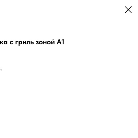
а с гриль зоной А1
я