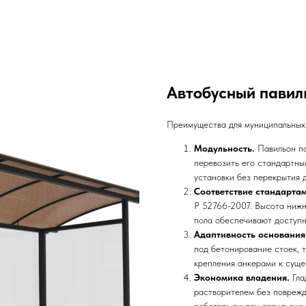
Автобусный павиль
Преимущества для муниципальных
Модульность.
Павильон по
перевозить его стандартны
установки без перекрытия 
Соответствие стандартам
Р 52766-2007. Высота нижне
пола обеспечивают доступн
Адаптивность основания
под бетонирование стоек, 
крепления анкерами к сущ
Экономика владения.
Гла
растворителем без поврежд