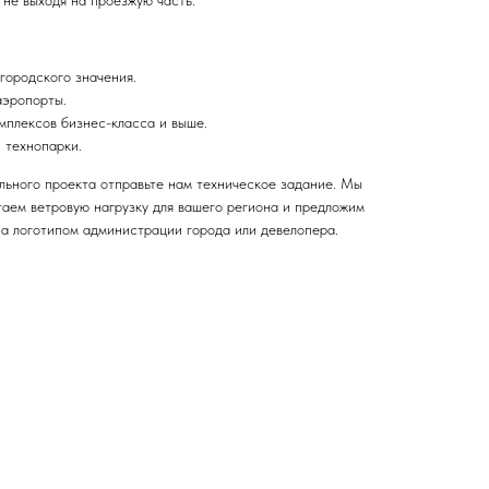
 не выходя на проезжую часть.
городского значения.
аэропорты.
мплексов бизнес-класса и выше.
 технопарки.
льного проекта отправьте нам техническое задание. Мы
аем ветровую нагрузку для вашего региона и предложим
а логотипом администрации города или девелопера.