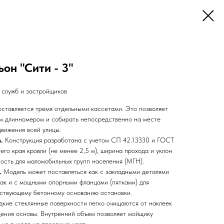
он "Сити - 3"
 служб и застройщиков
ставляется тремя отдельными кассетами. Это позволяет
м длинномером и собирать непосредственно на месте
движения всей улицы.
.
Конструкция разработана с учетом СП 42.13330 и ГОСТ
го края кровли (не менее 2,5 м), ширина прохода и уклон
ость для маломобильных групп населения (МГН).
.
Модель может поставляться как с закладными деталями
так и с мощными опорными фланцами (пятками) для
ествующему бетонному основанию остановки.
дкие стеклянные поверхности легко очищаются от наклеек
ения основы. Внутренний объем позволяет мойщику