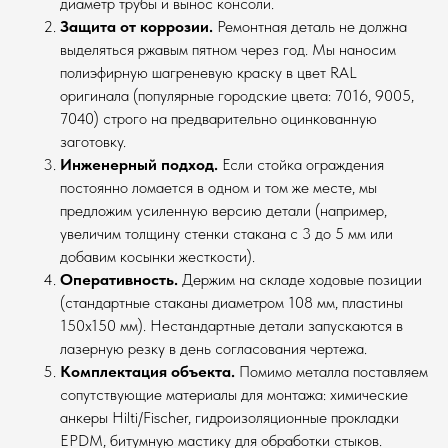
диаметр трубы и вынос консоли.
Защита от коррозии.
Ремонтная деталь не должна
выделяться ржавым пятном через год. Мы наносим
полиэфирную шагреневую краску в цвет RAL
оригинала (популярные городские цвета: 7016, 9005,
7040) строго на предварительно оцинкованную
заготовку.
Инженерный подход.
Если стойка ограждения
постоянно ломается в одном и том же месте, мы
предложим усиленную версию детали (например,
увеличим толщину стенки стакана с 3 до 5 мм или
добавим косынки жесткости).
Оперативность.
Держим на складе ходовые позиции
(стандартные стаканы диаметром 108 мм, пластины
150х150 мм). Нестандартные детали запускаются в
лазерную резку в день согласования чертежа.
Комплектация объекта.
Помимо металла поставляем
сопутствующие материалы для монтажа: химические
анкеры Hilti/Fischer, гидроизоляционные прокладки
EPDM, битумную мастику для обработки стыков.