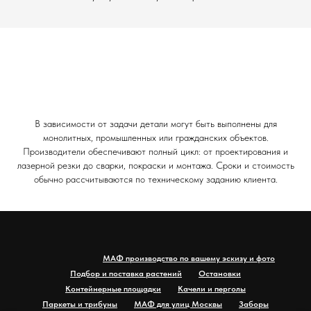
В зависимости от задачи детали могут быть выполнены для
монолитных, промышленных или гражданских объектов.
Производители обеспечивают полный цикл: от проектирования и
лазерной резки до сварки, покраски и монтажа. Сроки и стоимость
обычно рассчитываются по техническому заданию клиента.
МАФ производство по вашему эскизу и фото
Подбор и поставка растений
Остановки
Контейнерные площадки
Качели и перголы
Паркеты и трибуны
МАФ для улиц Москвы
Заборы